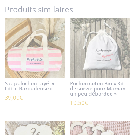
Produits similaires
Sac polochon rayé »
Pochon coton Bio « Kit
Little Baroudeuse »
de survie pour Maman
un peu débordée »
39,00
€
10,50
€