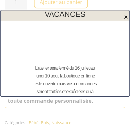
Ajouter au panier
de
Blason
VACANCES
✕
naissance
à
Merci de vérifier l’orthographe, aucune
personnaliser-
modification ultérieure ne sera possible.
Modèle
Petits
Envie d’une autre personnalisation, contactez-
pas
moi !
L'atelier sera fermé du 16 juillet au
lundi 10 août, la boutique en ligne
Attention : Conformément à l’article L 121-
reste ouverte mais vos commandes
20-2 du code de la consommation, le droit
seront traitées et expédiées qu'à
de rétractation ne peut être exercé pour
partir du 11 août.
toute commande personnalisée.
Catégories :
Bébé
,
Bois
,
Naissance