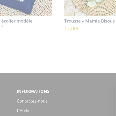
’écolier modèle
Trousse « Mamie Bisous 
 »
17,00
€
INFORMATIONS
Contactez-nous
L’Atelier