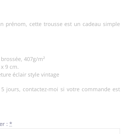
on prénom, cette trousse est un cadeau simple
 brossée, 407g/m²
 x 9 cm.
ure éclair style vintage
5 jours, contactez-moi si votre commande est
r :
*