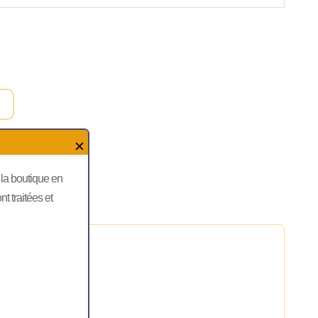
r
✕
, la boutique en
 traitées et