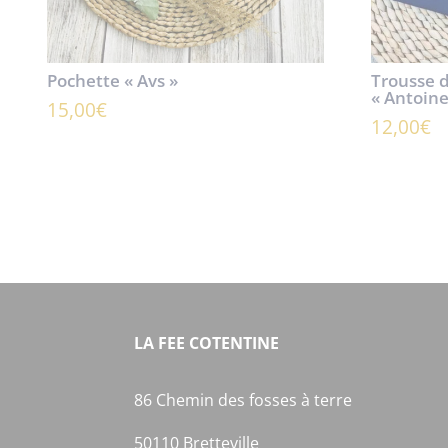
Pochette « Avs »
Trousse d
« Antoine
15,00
€
12,00
€
LA FEE COTENTINE
86 Chemin des fosses à terre
50110 Bretteville