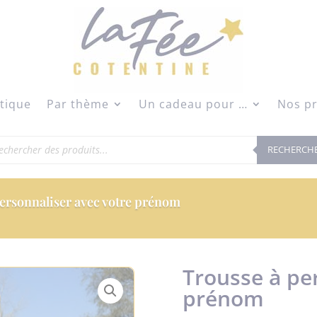
modal-check
tique
Par thème
Un cadeau pour …
Nos pr
herche
RECHERCH
duits
personnaliser avec votre prénom
Trousse à pe
prénom