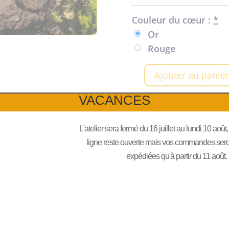
Couleur du cœur :
*
Or
Rouge
Ajouter au panie
quantité
de
VACANCES
Trousse
à
L'atelier sera fermé du 16 juillet au lundi 10 août
personnaliser
ligne reste ouverte mais vos commandes seront
avec
expédiées qu'à partir du 11 août.
votre
prénom