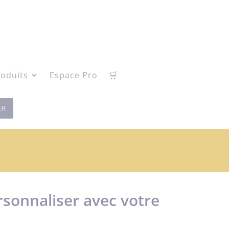
oduits
Espace Pro
🛒
ER
rsonnaliser avec votre