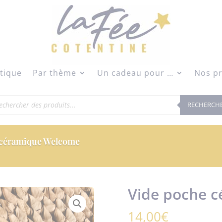
modal-check
tique
Par thème
Un cadeau pour …
Nos pr
herche
RECHERCH
duits
 céramique Welcome
Vide poche 
14,00
€