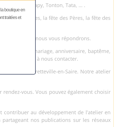
aman, Mamie, Papy, Tonton, Tata, … .
, la boutique en
 fête des Mères, la fête des Pères, la fête des
 traitées et
rand plaisir que nous vous répondrons.
 événements: mariage, anniversaire, baptême,
s n’hésitez pas à nous contacter.
 atelier de Bretteville-en-Saire. Notre atelier
 sur rendez-vous. Vous pouvez également choisir
nt contribuer au développement de l’atelier en
n partageant nos publications sur les réseaux