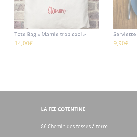
Tote Bag « Mamie trop cool »
Serviette
14,00
€
9,90
€
LA FEE COTENTINE
86 Chemin des fosses à terre