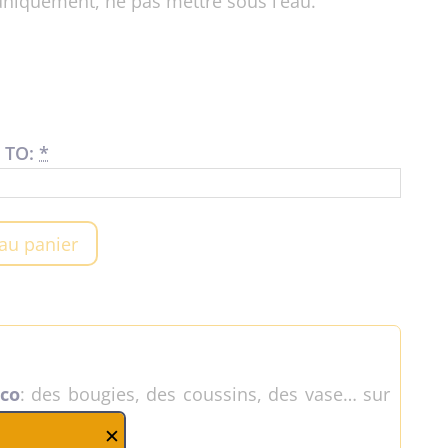
r uniquement, ne pas mettre sous l’eau.
 TO:
*
 au panier
éco
: des bougies, des coussins, des vase… sur
✕