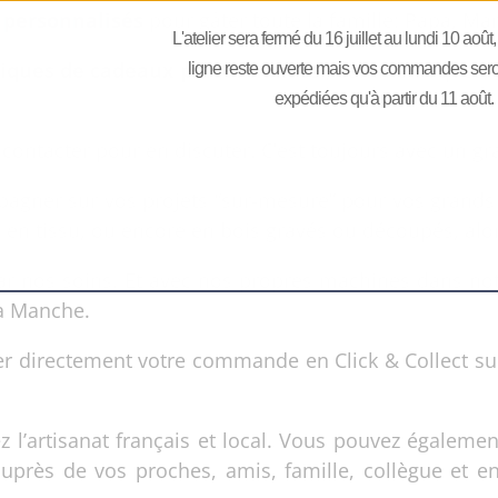
 personnalisés
pour gâter toute la famille: Papa, M
L'atelier sera fermé du 16 juillet au lundi 10 août
niques de cadeaux personnalisés
; comme Pâques, la
ligne reste ouverte mais vos commandes seront
expédiées qu'à partir du 11 août.
contacter pour en discuter. C’est toujours avec un g
pagner sur vos projets “sur-mesure” pour vos grands
en tissu, ou encore en bois gravés ou découpés, alor
r nos soins. Et avec nos propres machines dans notre
a Manche.
etirer directement votre commande en Click & Collect
ez l’artisanat français et local. Vous pouvez égaleme
auprès de vos proches, amis, famille, collègue et e