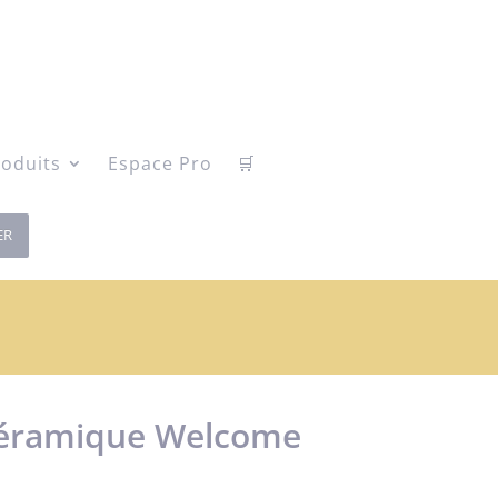
oduits
Espace Pro
🛒
ER
céramique Welcome