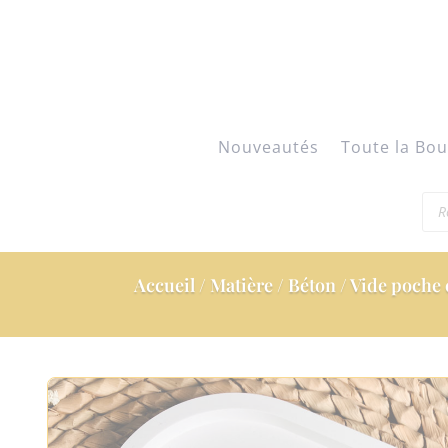
Nouveautés
Toute la Bou
Rec
de
pro
Accueil
/
Matière
/
Béton
/ Vide poche