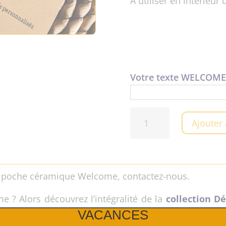
A utiliser en intérieu
Votre texte WELCOME
quantité
Ajouter
de
Vide
poche
céramique
de poche céramique Welcome, contactez-nous.
Welcome
? Alors découvrez l’intégralité de la
collection D
VACANCES