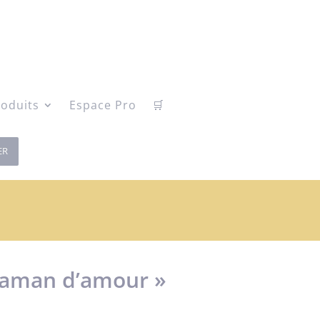
oduits
Espace Pro
🛒
ER
Maman d’amour »