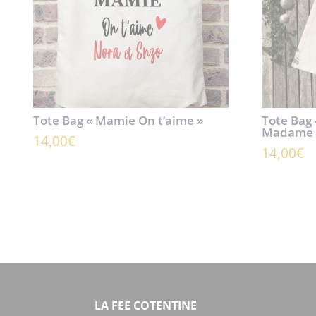
Tote Bag « Mamie On t’aime »
Tote Bag
Madame 
14,00
€
14,00
€
LA FEE COTENTINE