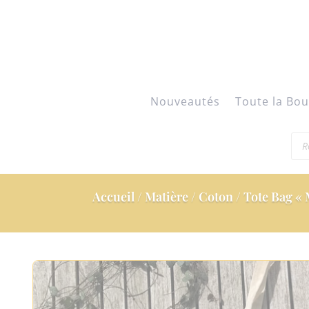
Nouveautés
Toute la Bou
Rec
de
pro
Accueil
/
Matière
/
Coton
/ Tote Bag «