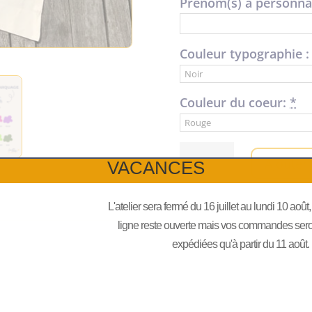
Prénom(s) à personnal
Couleur typographie :
Couleur du coeur:
*
quantité
Ajouter
VACANCES
de
Tote
Bag
L'atelier sera fermé du 16 juillet au lundi 10 août
"Maman
ligne reste ouverte mais vos commandes seront
d'amour"
expédiées qu'à partir du 11 août.