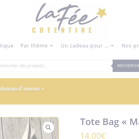
modal-check
tique
Par thème
Un cadeau pour …
Nos pr
herche
RECHERCH
duits
 Maman d’amour »
Tote Bag « 
14,00
€