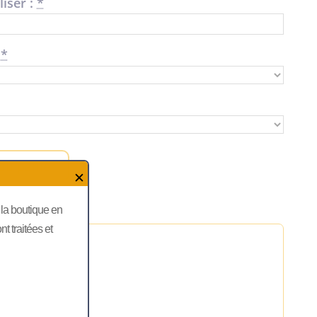
iser :
*
*
 au panier
✕
, la boutique en
 traitées et