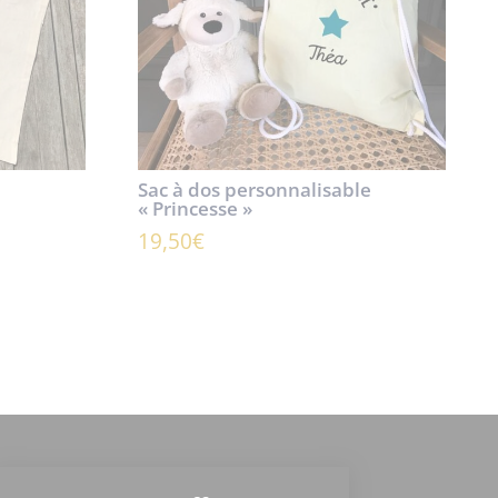
Sac à dos personnalisable
« Princesse »
19,50
€