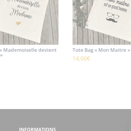
 « Mademoiselle devient
Tote Bag « Mon Maitre »
»
14,00
€
INFORMATIONS