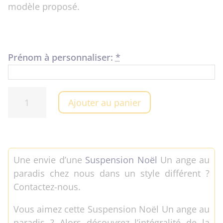
modèle proposé.
Prénom à personnaliser:
*
quantité
Ajouter au panier
de
Suspension
Noël
Un
Une envie d’une
Suspension Noël
Un ange au
ange
paradis chez nous dans un style différent ?
au
Contactez-nous.
paradis
Vous aimez cette Suspension Noël Un ange au
paradis ? Alors découvrez l’intégralité de la