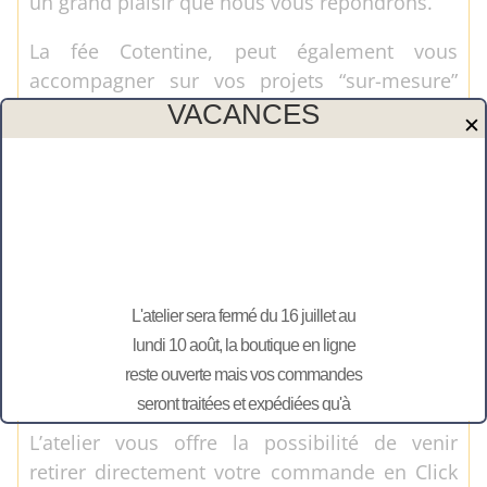
un grand plaisir que nous vous répondrons.
La fée Cotentine, peut également vous
accompagner sur vos projets “sur-mesure”
pour vos grands événements: mariage,
VACANCES
✕
anniversaire, baptême, naissance, … avec des
éléments de décoration en tissu, ou encore en
bois gravés ou découpés, alors n’hésitez pas à
nous contacter.
Toutes les personnalisations sont réalisées
par nos soins. Et avec nos propres machines
L'atelier sera fermé du 16 juillet au
dans notre atelier de Bretteville-en-Saire.
lundi 10 août, la boutique en ligne
Notre atelier situé en Normandie dans le
reste ouverte mais vos commandes
département de la Manche.
seront traitées et expédiées qu'à
partir du 11 août.
L’atelier vous offre la possibilité de venir
retirer directement votre commande en Click