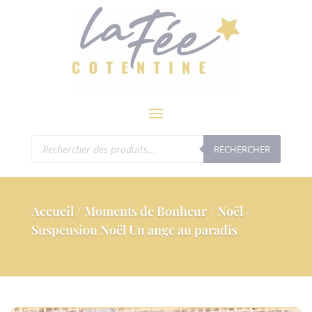
modal-check
Recherche
RECHERCHER
de
produits
Accueil
/
Moments de Bonheur
/
Noël
/
Suspension Noël Un ange au paradis