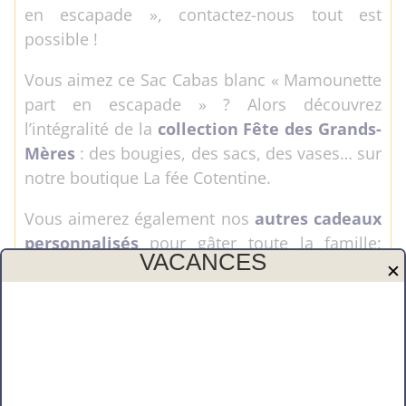
en escapade », contactez-nous tout est
possible !
Vous aimez ce Sac Cabas blanc « Mamounette
part en escapade » ? Alors découvrez
l’intégralité de la
collection Fête des Grands-
Mères
: des bougies, des sacs, des vases… sur
notre boutique La fée Cotentine.
Vous aimerez également nos
autres cadeaux
personnalisés
pour gâter toute la famille:
VACANCES
Papa, Maman, Mamie, Papy, Tonton, Tata, … .
✕
Redécouvrez toute l’année des
collections
uniques de cadeaux personnalisés
; comme
Pâques, la fête des Mères, la fête des Pères, la
fête des Grands-Mères et celles des