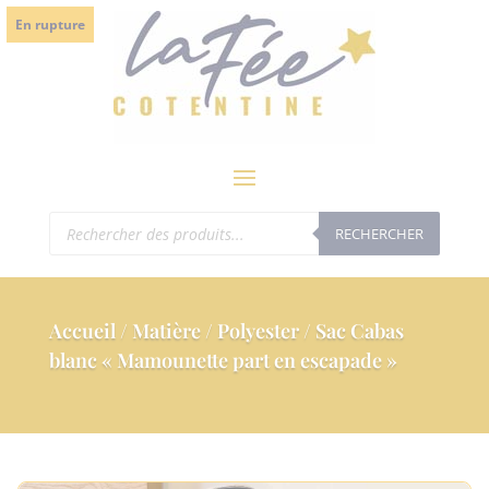
modal-check
En rupture
Recherche
RECHERCHER
de
produits
Accueil
/
Matière
/
Polyester
/ Sac Cabas
blanc « Mamounette part en escapade »