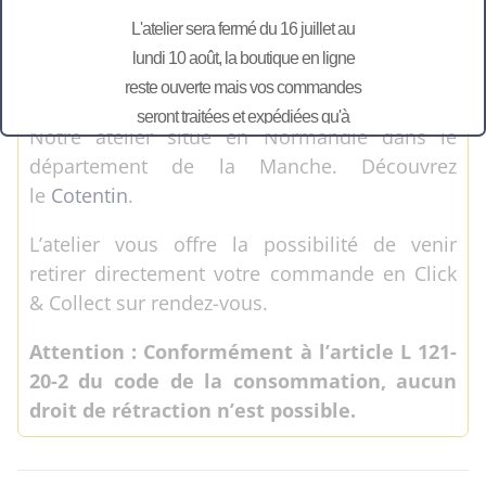
Maîtresses,…
L'atelier sera fermé du 16 juillet au
Toutes les personnalisations sont réalisées
lundi 10 août, la boutique en ligne
par nos soins. Et avec nos propres machines
reste ouverte mais vos commandes
dans notre atelier de Bretteville-en-Saire.
seront traitées et expédiées qu'à
Notre atelier situé en Normandie dans le
partir du 11 août.
département de la Manche. Découvrez
le
Cotentin
.
L’atelier vous offre la possibilité de venir
retirer directement votre commande en Click
& Collect sur rendez-vous.
Attention : Conformément à l’article L 121-
20-2 du code de la consommation, aucun
droit de rétraction n’est possible.