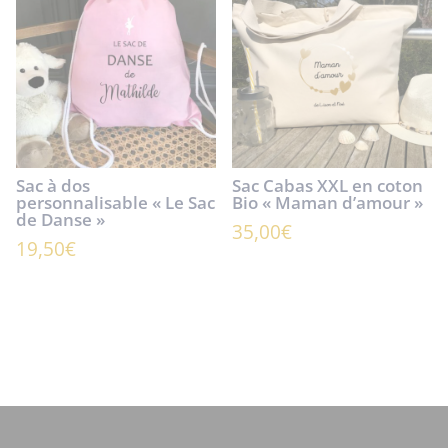
Sac à dos
Sac Cabas XXL en coton
personnalisable « Le Sac
Bio « Maman d’amour »
de Danse »
35,00
€
19,50
€