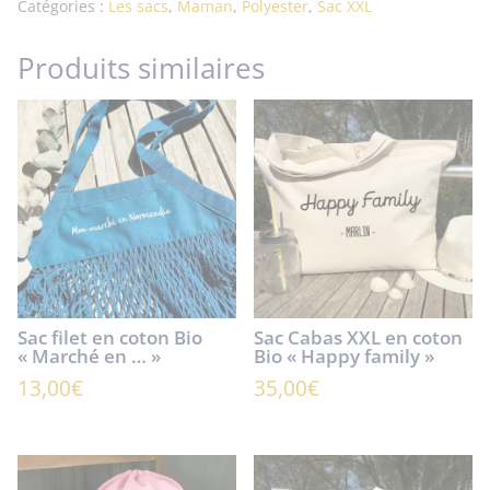
Catégories :
Les sacs
,
Maman
,
Polyester
,
Sac XXL
Produits similaires
Sac filet en coton Bio
Sac Cabas XXL en coton
« Marché en … »
Bio « Happy family »
13,00
€
35,00
€