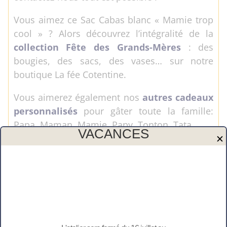
Vous aimez ce Sac Cabas blanc « Mamie trop
cool » ? Alors découvrez l’intégralité de la
collection Fête des Grands-Mères
: des
bougies, des sacs, des vases… sur notre
boutique La fée Cotentine.
Vous aimerez également nos
autres cadeaux
personnalisés
pour gâter toute la famille:
Papa, Maman, Mamie, Papy, Tonton, Tata, … .
VACANCES
✕
Redécouvrez toute l’année des
collections
uniques de cadeaux personnalisés
; comme
Pâques, la fête des Mères, la fête des Pères, la
fête des Grands-Mères et celles des
Maîtresses,…
Toutes les personnalisations sont réalisées