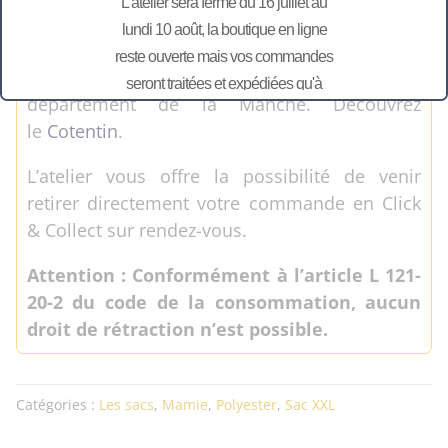
L'atelier sera fermé du 16 juillet au
par nos soins. Et avec nos propres machines
lundi 10 août, la boutique en ligne
dans notre atelier de Bretteville-en-Saire.
reste ouverte mais vos commandes
Notre atelier situé en Normandie dans le
seront traitées et expédiées qu'à
département de la Manche. Découvrez
partir du 11 août.
le
Cotentin
.
L’atelier vous offre la possibilité de venir
retirer directement votre commande en Click
& Collect sur rendez-vous.
Attention : Conformément à l’article L 121-
20-2 du code de la consommation, aucun
droit de rétraction n’est possible.
Catégories :
Les sacs
,
Mamie
,
Polyester
,
Sac XXL