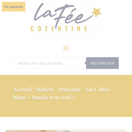
modal-check
En rupture
Recherche
RECHERCHER
de
produits
Accueil
/
Matière
/
Polyester
/ Sac Cabas
blanc « Mamie trop cool »