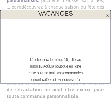
personnalisés
: pochette, trousse, sac à dos,
… et redécouvrez à chaque saison ou fête des
VACANCES
collections uniques de cadeaux
✕
personnalisés
; comme Noël, Pâques, la fêtes
des mères, la fête des pères, la fête des
grands-mères et celles des maîtresses,…
Personnalisation réalisée dans notre atelier de
Bretteville-en-Saire, en Normandie dans le
département de la Manche. N’hésitez pas à
L'atelier sera fermé du 16 juillet au
découvrir le
Cotentin
.
lundi 10 août, la boutique en ligne
reste ouverte mais vos commandes
Attention : Conformément à l’article L 121-
seront traitées et expédiées qu'à
20-2 du code de la consommation, le droit
partir du 11 août.
de rétractation ne peut être exercé pour
toute commande personnalisée.