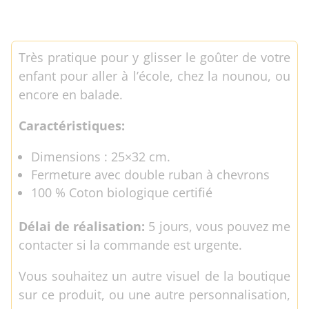
Sac
à
goûter
Très pratique pour y glisser le goûter de votre
coton
enfant pour aller à l’école, chez la nounou, ou
Bio
encore en balade.
"Sac
à
Caractéristiques:
goûter
de..."
Dimensions : 25×32 cm.
Fermeture avec double ruban à chevrons
100 % Coton biologique certifié
Délai de réalisation:
5 jours, vous pouvez me
contacter si la commande est urgente.
Vous souhaitez un autre visuel de la boutique
sur ce produit, ou une autre personnalisation,