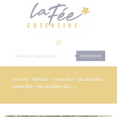
modal-check
Recherche
RECHERCHER
de
produits
Accueil
/
Matière
/
Coton bio
/ Sac à goûter
coton Bio « Sac à goûter de… »