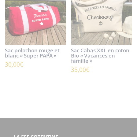
Sac polochon rouge et
Sac Cabas XXL en coton
blanc « Super PAPA »
Bio « Vacances en
famille »
30,00
€
35,00
€