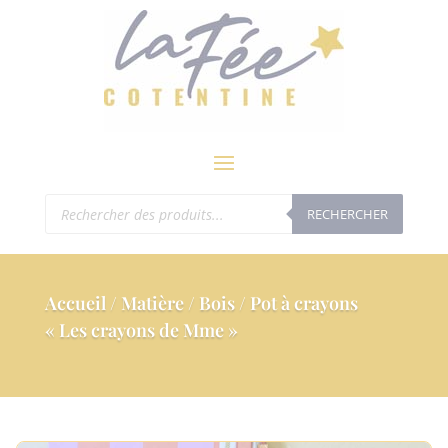
modal-check
Recherche
RECHERCHER
de
produits
Accueil
/
Matière
/
Bois
/ Pot à crayons
« Les crayons de Mme »