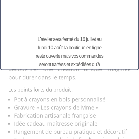
Ce pot à crayons en bois gravé convient
également pour une ATSEM, une éducatrice
ou une nounou. En effet, il permet d’offrir une
attention originale tout en restant utile au
quotidien.
L'atelier sera fermé du 16 juillet au
lundi 10 août, la boutique en ligne
Chaque pièce est réalisée artisanalement avec
reste ouverte mais vos commandes
amour et minutie. Par conséquent, vous
seront traitées et expédiées qu'à
découvrirez une création unique imaginée
partir du 11 août.
pour durer dans le temps.
Les points forts du produit :
Pot à crayons en bois personnalisé
Gravure « Les crayons de Mme »
Fabrication artisanale française
Idée cadeau maîtresse originale
Rangement de bureau pratique et décoratif