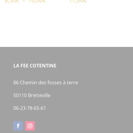
Plage
8,50
€
–
10,00
€
17,00
€
de
prix :
8,50€
à
10,00€
LA FEE COTENTINE
86 Chemin des fosses à terre
50110 Bretteville
06-23-78-65-61