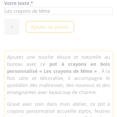
Votre texte
*
quantité
Ajouter au panier
de
Pot
à
crayons
Ajoutez une touche douce et naturelle au
"Les
bureau avec ce
pot à crayons en bois
crayons
personnalisé « Les crayons de Mme »
. À la
de
fois utile et décorative, il accompagne le
Mme"
quotidien des maîtresses, des nounous et des
enseignantes avec beaucoup de charme.
Gravé avec soin dans mon atelier, ce pot à
crayons personnalisé accueille stylos, feutres