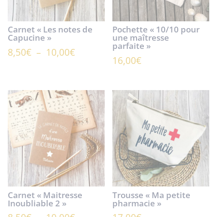
Carnet « Les notes de
Pochette « 10/10 pour
Capucine »
une maîtresse
parfaite »
Plage
8,50
€
–
10,00
€
16,00
€
de
prix :
8,50€
à
10,00€
Carnet « Maitresse
Trousse « Ma petite
Inoubliable 2 »
pharmacie »