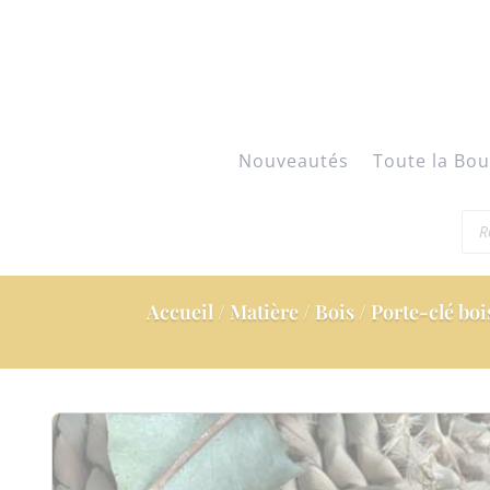
Nouveautés
Toute la Bou
Rec
de
pro
Accueil
/
Matière
/
Bois
/ Porte-clé boi