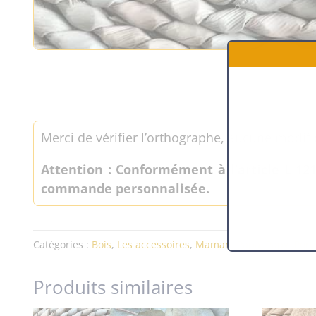
Merci de vérifier l’orthographe, aucune modifi
Attention : Conformément à l’article L 12
commande personnalisée.
Catégories :
Bois
,
Les accessoires
,
Maman
,
Papa
,
Papy
,
Port
Produits similaires