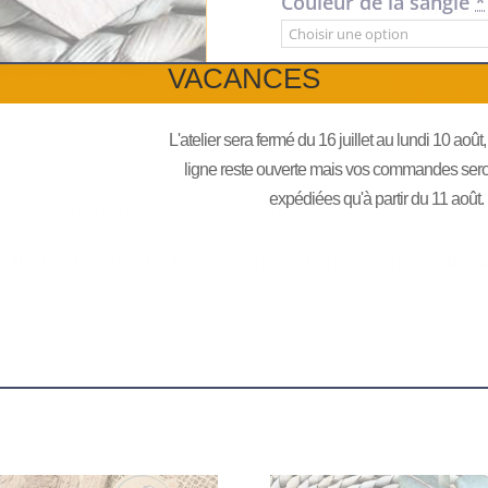
Couleur de la sangle
*
VACANCES
quantité
Ajouter
de
Porte-
L'atelier sera fermé du 16 juillet au lundi 10 août
clé
ligne reste ouverte mais vos commandes seront
bois
expédiées qu'à partir du 11 août.
cation ultérieure ne sera possible.
et
sangle
1-20-2 du code de la consommation, le droit de r
hexagonal
e-clé