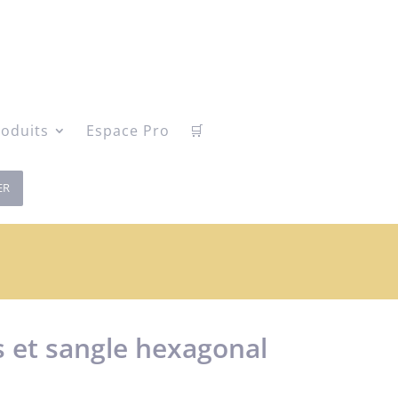
oduits
Espace Pro
🛒
ER
s et sangle hexagonal