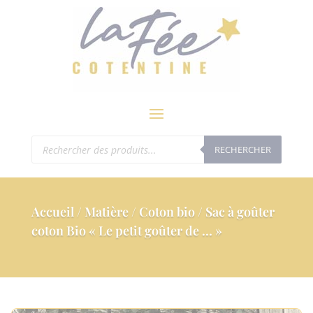
modal-check
Recherche
RECHERCHER
de
produits
Accueil
/
Matière
/
Coton bio
/ Sac à goûter
coton Bio « Le petit goûter de … »