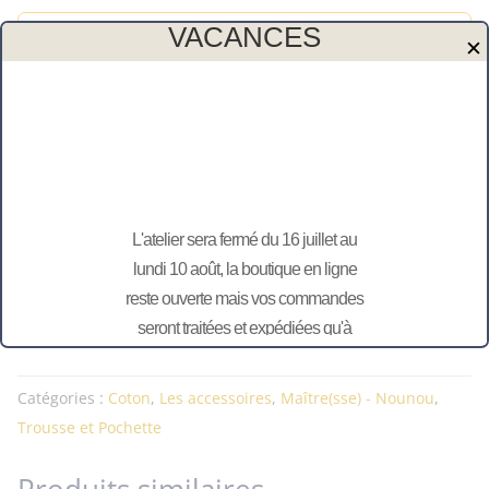
trop
VACANCES
Conseils d’entretien:
géniale"
✕
Lavage à la main recommandé
Pas de sèche linge
Repassage à l’envers
Envie d’une autre personnalisation, contactez-
moi !
Attention : Conformément à l’article L
L'atelier sera fermé du 16 juillet au
121-20-2 du code de la consommation, le
lundi 10 août, la boutique en ligne
droit de rétractation ne peut être exercé
reste ouverte mais vos commandes
pour toute commande personnalisée
seront traitées et expédiées qu'à
partir du 11 août.
Catégories :
Coton
,
Les accessoires
,
Maître(sse) - Nounou
,
Trousse et Pochette