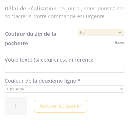
Délai de réalisation :
5 jours , vous pouvez me
contacter si votre commande est urgente.
Couleur du zip de la
pochette
Effacer
Votre texte (si celui-ci est différent):
Couleur de la deuxième ligne
*
quantité
Ajouter au panier
de
Pochette
"Maîtresse