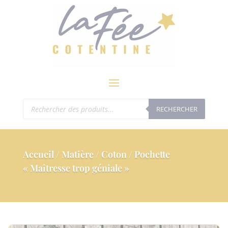
modal-check
Recherche
RECHERCHER
de
produits
Accueil
/
Matière
/
Coton
/ Pochette
« Maîtresse trop géniale »