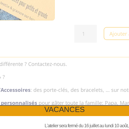
quantité
Ajouter
de
Pin's
en
bois
différente ? Contactez-nous.
upcyclé
"Renard"
» ?
’Accessoires
: des porte-clés, des bracelets, … sur no
 personnalisés
pour gâter toute la famille: Papa, M
VACANCES
niques de cadeaux personnalisés
; comme Pâques, la
L'atelier sera fermé du 16 juillet au lundi 10 août