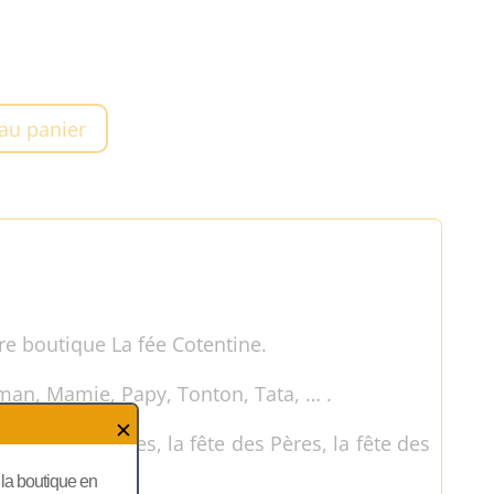
 au panier
tre boutique La fée Cotentine.
aman, Mamie, Papy, Tonton, Tata, … .
✕
 fête des Mères, la fête des Pères, la fête des
, la boutique en