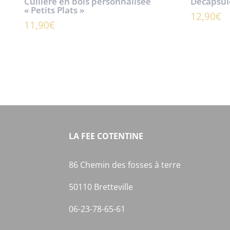
Cuillère en bois personnalisée
Décapsul
« Petits Plats »
12,90
€
11,90
€
LA FEE COTENTINE
86 Chemin des fosses à terre
50110 Bretteville
06-23-78-65-61