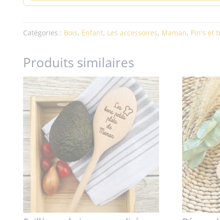
Catégories :
Bois
,
Enfant
,
Les accessoires
,
Maman
,
Pin's et 
Produits similaires