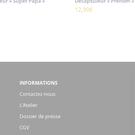
eur « Super Papa »
Décapsuleur « Prénom »
12,90
€
INFORMATIONS
Contactez-nous
L’Atelier
Dossier de presse
CGV