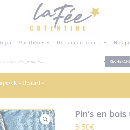
modal-check
tique
Par thème
Un cadeau pour …
Nos pr
herche
RECHERCH
duits
 upcyclé « Renard »
Pin’s en bois
5,50
€