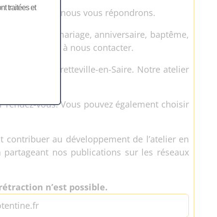
 traitées et
rand plaisir que nous vous répondrons.
 événements: mariage, anniversaire, baptême,
s n’hésitez pas à nous contacter.
 atelier de Bretteville-en-Saire. Notre atelier
 sur rendez-vous. Vous pouvez également choisir
nt contribuer au développement de l’atelier en
n partageant nos publications sur les réseaux
étraction n’est possible.
tentine.fr