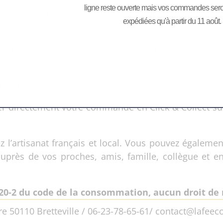
ligne reste ouverte mais vos commandes seront
contacter pour en discuter. C’est toujours avec un g
expédiées qu'à partir du 11 août.
pagner sur vos projets “sur-mesure” pour vos grands
en tissu, ou encore en bois gravés ou découpés, alor
r nos soins. Et avec nos propres machines dans notre
a Manche.
etirer directement votre commande en Click & Collect
ez l’artisanat français et local. Vous pouvez égaleme
auprès de vos proches, amis, famille, collègue et e
20-2 du code de la consommation, aucun droit de r
re 50110 Bretteville / 06-23-78-65-61/ contact@lafeeco