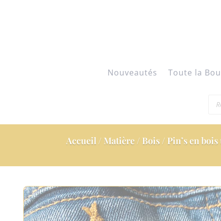
Nouveautés
Toute la Bou
Rec
de
pro
Accueil
/
Matière
/
Bois
/ Pin’s en bois