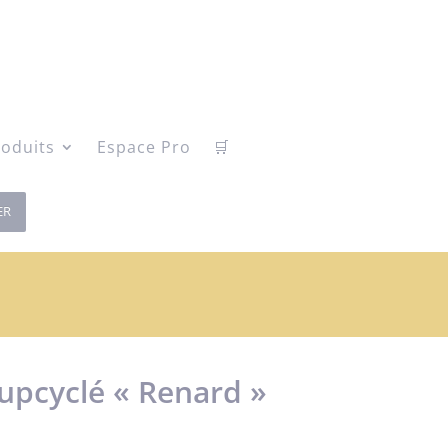
oduits
Espace Pro
🛒
ER
 upcyclé « Renard »