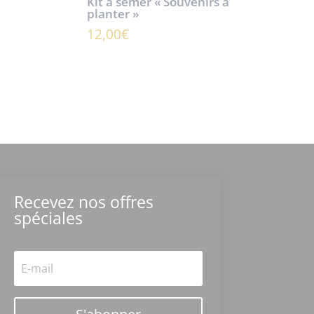
Kit à semer « Souvenirs à
planter »
12,00
€
Recevez nos offres
spéciales