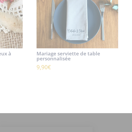
eux à
Mariage serviette de table
personnalisée
9,90
€