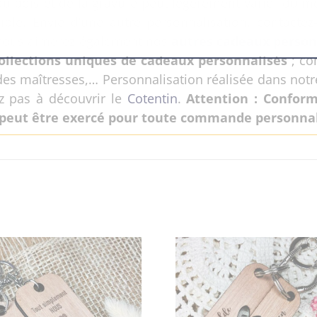
 du bois et de la gravure peut légèrement varier du m
ble. Envie d’une autre personnalisation, contactez-m
 Vous aimerez également nos
autres cadeaux person
ollections uniques de cadeaux personnalisés
; co
des maîtresses,… Personnalisation réalisée dans notr
z pas à découvrir le
Cotentin
.
Attention : Conform
 peut être exercé pour toute commande personnal