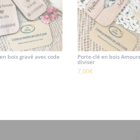
 en bois gravé avec code
Porte-clé en bois Amour
diviser
7,00
€