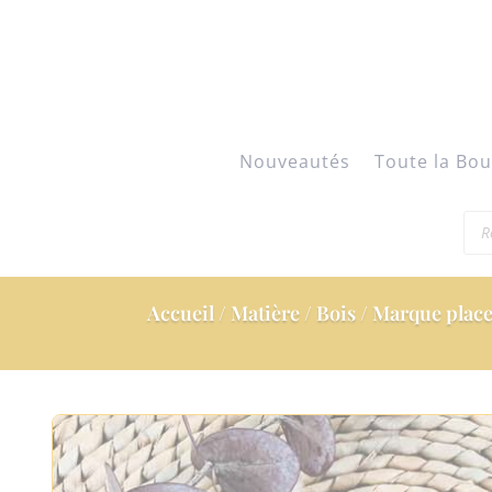
Nouveautés
Toute la Bou
Rec
de
pro
Accueil
/
Matière
/
Bois
/ Marque place