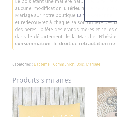
Le bois étant une matière naturelle, la teinte
aucune modification ultérieure ne sera possi
Mariage sur notre boutique
La fée Cotentine
.
et redécouvrez à chaque saison ou fête des
c
des pères, la fête des grands-mères et celles 
dans le département de la Manche. N’hésite
consommation, le droit de rétractation ne
Catégories :
Baptême - Communion
,
Bois
,
Mariage
Produits similaires