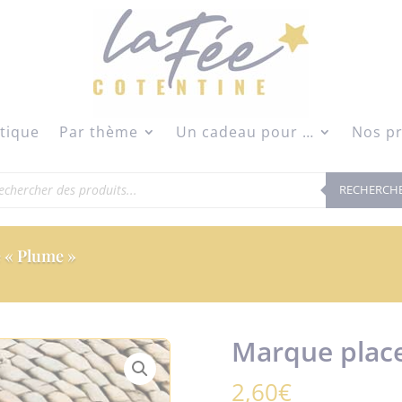
modal-check
tique
Par thème
Un cadeau pour …
Nos pr
herche
RECHERCH
duits
 « Plume »
Marque place
2,60
€