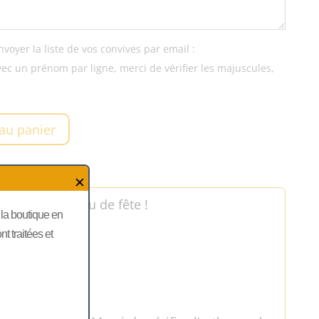
oyer la liste de vos convives par email :
ec un prénom par ligne, merci de vérifier les majuscules,
 au panier
✕
e de mariage ou de fête !
, la boutique en
 traitées et