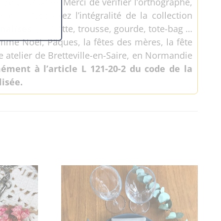
odèle proposé. Merci de vérifier l’orthographe,
oi ! Découvrez l’intégralité de la collection
nalisés
: pochette, trousse, gourde, tote-bag …
mme Noël, Pâques, la fêtes des mères, la fête
e atelier de Bretteville-en-Saire, en Normandie
ément à l’article L 121-20-2 du code de la
isée.