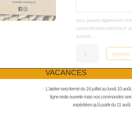
Vous pouvez également m'env
contact@lafeecotentine.fr av
accents, ...
quantité
Ajouter
de
Marque
VACANCES
place
"Plume"
porter de la légèreté et de l’originalité à votre tabl
L'atelier sera fermé du 16 juillet au lundi 10 août
ligne reste ouverte mais vos commandes seront
expédiées qu'à partir du 11 août.
é de choisir d’autres essences de bois sur devis.