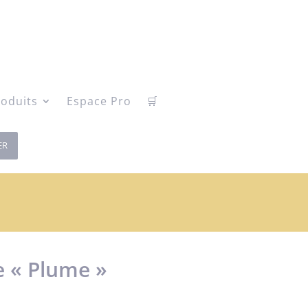
oduits
Espace Pro
🛒
ER
 « Plume »