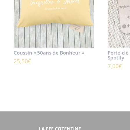
Coussin « 50ans de Bonheur »
Porte-clé
Spotify
25,50
€
7,00
€
LA FEE COTENTINE