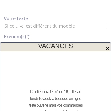
Votre texte
Prénom(s)
*
VACANCES
✕
quantité
Ajouter au panier
de
Kit
à
semer
Merci de vérifier l’orthographe, aucune
"Graines
L'atelier sera fermé du 16 juillet au
modification ultérieure ne sera possible.
d'amour"
lundi 10 août, la boutique en ligne
Envie d’une autre personnalisation, contactez-
reste ouverte mais vos commandes