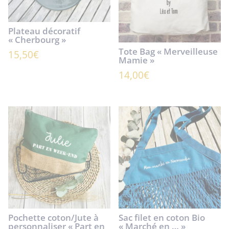
Plateau décoratif
« Cherbourg »
Tote Bag « Merveilleuse
15,50
€
Mamie »
14,00
€
Pochette coton/Jute à
Sac filet en coton Bio
personnaliser « Part en
« Marché en … »