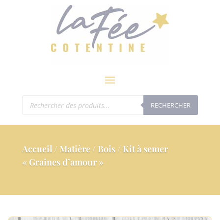
modal-check
Recherche
RECHERCHER
de
produits
Accueil
/
Matière
/
Bois
/ Kit à semer
« Graines d’amour »