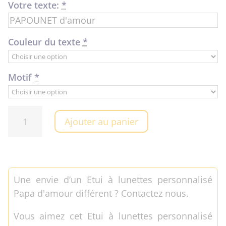
Votre texte:
*
Couleur du texte
*
Motif
*
quantité
Ajouter au panier
de
Etui
à
lunettes
Une envie d’un Etui à lunettes personnalisé
personnalisé
Papa d'amour différent ? Contactez nous.
Papa
d'amour
Vous aimez cet Etui à lunettes personnalisé