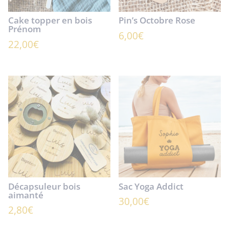
Cake topper en bois
Pin’s Octobre Rose
Prénom
6,00
€
22,00
€
Décapsuleur bois
Sac Yoga Addict
aimanté
30,00
€
2,80
€