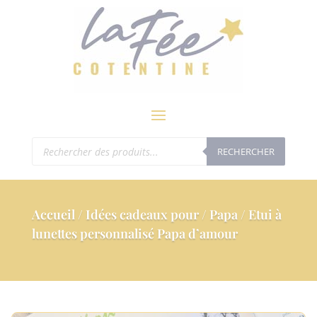
modal-check
Recherche
RECHERCHER
de
produits
Accueil
/
Idées cadeaux pour
/
Papa
/ Etui à
lunettes personnalisé Papa d’amour