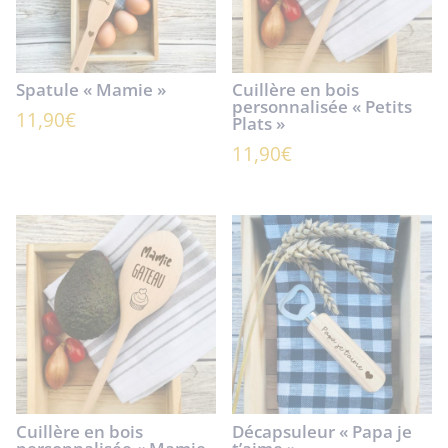
Spatule « Mamie »
Cuillère en bois
personnalisée « Petits
11,90
€
Plats »
11,90
€
Cuillère en bois
Décapsuleur « Papa je