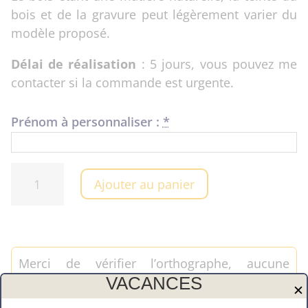
bois et de la gravure peut légèrement varier du
modèle proposé.
Délai de réalisation
: 5 jours, vous pouvez me
contacter si la commande est urgente.
Prénom à personnaliser :
*
quantité
Ajouter au panier
de
Décapsuleur
"Prénom"
Merci de vérifier l’orthographe, aucune
VACANCES
modification ultérieure ne sera possible.
✕