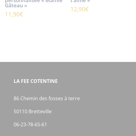
personnalisée « Mamie
t’aime »
Gâteau »
12,90
€
11,90
€
LA FEE COTENTINE
86 Chemin des fosses à terre
50110 Bretteville
06-23-78-65-61