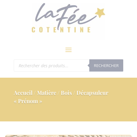
modal-check
Recherche
RECHERCHER
de
produits
Accueil
/
Matière
/
Bois
/ Décapsuleur
« Prénom »