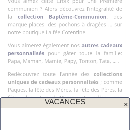
Vous aimez cette Croix pour une Première
communion ? Alors découvrez l’intégralité de
la
collection Baptême-Communion
: des
marque-places, des pochons à dragées … sur
notre boutique La fée Cotentine.
Vous aimerez également nos
autres cadeaux
personnalisés
pour gâter toute la famille:
Papa, Maman, Mamie, Papy, Tonton, Tata, … .
Redécouvrez toute l’année des
collections
uniques de cadeaux personnalisés
; comme
Pâques, la fête des Mères, la fête des Pères, la
fête des Grands-Mères et celles des
VACANCES
✕
Maîtresses,…
Vous avez une idée en tête, vous pouvez nous
contacter pour en discuter. C’est toujours avec