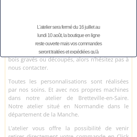
un grand plaisir que nous vous répondrons.
La fée Cotentine, peut également vous
accompagner sur vos projets “sur-mesure”
L'atelier sera fermé du 16 juillet au
pour vos grands événements: mariage,
lundi 10 août, la boutique en ligne
anniversaire, baptême, naissance, … avec des
reste ouverte mais vos commandes
éléments de décoration en tissu, ou encore en
seront traitées et expédiées qu'à
bois gravés ou découpés, alors n’hésitez pas à
partir du 11 août.
nous contacter.
Toutes les personnalisations sont réalisées
par nos soins. Et avec nos propres machines
dans notre atelier de Bretteville-en-Saire.
Notre atelier situé en Normandie dans le
département de la Manche.
L’atelier vous offre la possibilité de venir
retirer directement votre commande en Click