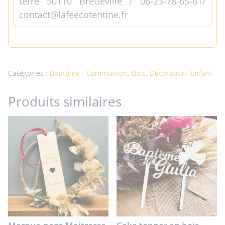
terre 50110 Bretteville / 06-23-78-65-61/
contact@lafeecotentine.fr
Catégories :
Baptême - Communion
,
Bois
,
Décoration
,
Enfant
Produits similaires