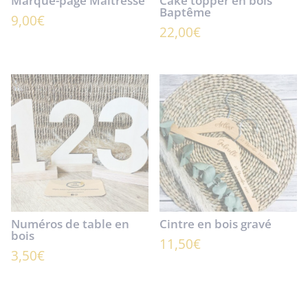
Marque-page Maitresse
Cake topper en bois
Baptême
9,00
€
22,00
€
Numéros de table en
Cintre en bois gravé
bois
11,50
€
3,50
€