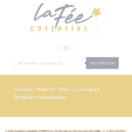
modal-check
Recherche
RECHERCHER
de
produits
Accueil
/
Matière
/
Bois
/ Croix pour
Première communion