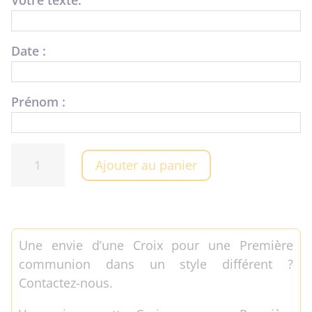
Votre texte:
Date :
Prénom :
quantité
Ajouter au panier
de
Croix
pour
Première
Une envie d’une Croix pour une Première
communion
communion dans un style différent ?
Contactez-nous.