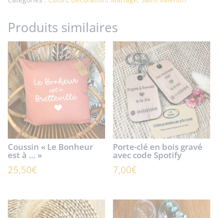
Produits similaires
Coussin « Le Bonheur
Porte-clé en bois gravé
est à … »
avec code Spotify
25,50
€
7,00
€