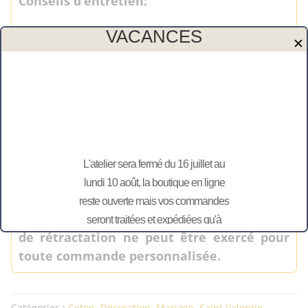
Conseils d’entretien:
Moi
since"
Lavage à la main recommandé
VACANCES
✕
Pas de sèche linge
Repassage à l’envers
Merci de vérifier l’orthographe, aucune
modification ultérieure ne sera possible.
Envie d’une autre personnalisation, contactez-
L'atelier sera fermé du 16 juillet au
moi !
lundi 10 août, la boutique en ligne
Attention : Conformément à l’article L 121-
reste ouverte mais vos commandes
20-2 du code de la consommation, le droit
seront traitées et expédiées qu'à
de rétractation ne peut être exercé pour
partir du 11 août.
toute commande personnalisée.
Catégories :
Coton
,
Décoration
,
Mariage
,
Saint Valentin