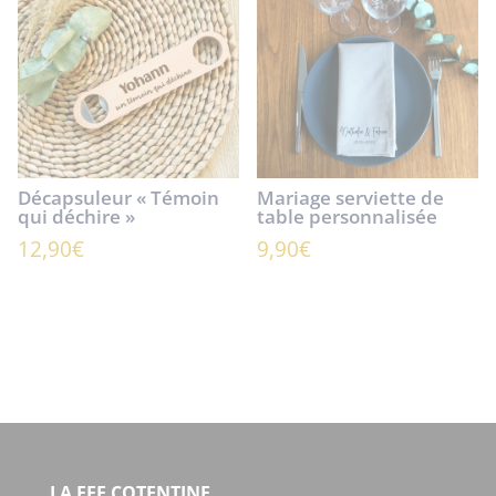
Décapsuleur « Témoin
Mariage serviette de
qui déchire »
table personnalisée
12,90
€
9,90
€
LA FEE COTENTINE