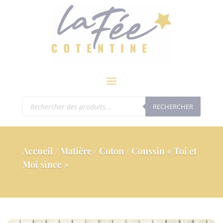
modal-check
Recherche
RECHERCHER
de
produits
Accueil
/
Matière
/
Coton
/ Coussin « Toi et
Moi since »