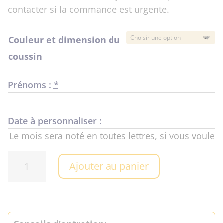
contacter si la commande est urgente.
Couleur et dimension du
coussin
Prénoms :
*
Date à personnaliser :
quantité
Ajouter au panier
de
Coussin
"Toi
et