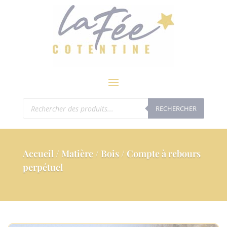
modal-check
Recherche
RECHERCHER
de
produits
Accueil
/
Matière
/
Bois
/ Compte à rebours
perpétuel