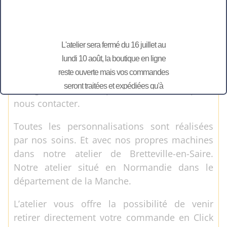
La fée Cotentine, peut également vous
accompagner sur vos projets “sur-mesure”
L'atelier sera fermé du 16 juillet au
pour vos grands événements: mariage,
lundi 10 août, la boutique en ligne
anniversaire, baptême, naissance, … avec des
reste ouverte mais vos commandes
éléments de décoration en tissu, ou encore en
seront traitées et expédiées qu'à
bois gravés ou découpés, alors n’hésitez pas à
partir du 11 août.
nous contacter.
Toutes les personnalisations sont réalisées
par nos soins. Et avec nos propres machines
dans notre atelier de Bretteville-en-Saire.
Notre atelier situé en Normandie dans le
département de la Manche.
L’atelier vous offre la possibilité de venir
retirer directement votre commande en Click