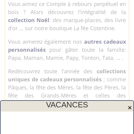
Vous aimez ce Compte à rebours perpétuel en
bois ? Alors découvrez l’intégralité de la
collection Noël
: des marque-places, des livre
d’or … sur notre boutique La fée Cotentine.
Vous aimerez également nos
autres cadeaux
personnalisés
pour gâter toute la famille:
Papa, Maman, Mamie, Papy, Tonton, Tata, … .
Redécouvrez toute l’année des
collections
uniques de cadeaux personnalisés
; comme
Pâques, la fête des Mères, la fête des Pères, la
fête des Grands-Mères et celles des
Maîtresses,…
VACANCES
✕
Vous avez une idée en tête, vous pouvez nous
contacter pour en discuter. C’est toujours avec
un grand plaisir que nous vous répondrons.