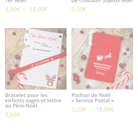
1er Noël
de chocolat- Joyeux Noël
Plage
3,00
€
–
18,00
€
0,00
€
de
prix :
3,00€
à
18,00€
Bracelet pour les
Pochon de Noël
enfants sages et lettre
« Service Postal »
au Père-Noël
Plage
3,00
€
–
18,00
€
3,50
€
de
prix :
3,00€