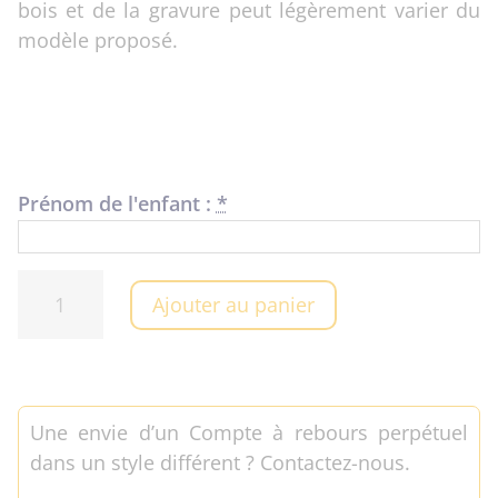
bois et de la gravure peut légèrement varier du
modèle proposé.
Prénom de l'enfant :
*
quantité
Ajouter au panier
de
Compte
à
rebours
Une envie d’un Compte à rebours perpétuel
perpétuel
dans un style différent ? Contactez-nous.