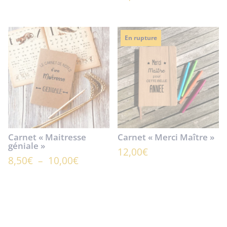
En rupture
Carnet « Maitresse
Carnet « Merci Maître »
géniale »
12,00
€
Plage
8,50
€
–
10,00
€
de
prix :
8,50€
à
10,00€