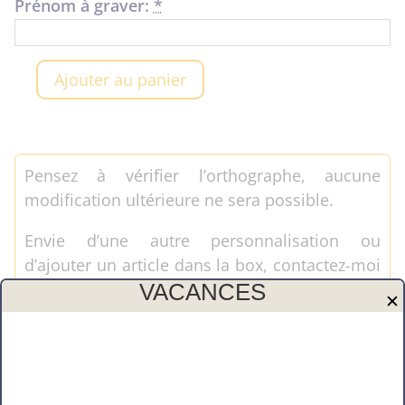
Prénom à graver:
*
Ajouter au panier
quantité
de
Brosse
à
Pensez à vérifier l’orthographe, aucune
tableau-
modification ultérieure ne sera possible.
Prénom
Envie d’une autre personnalisation ou
d’ajouter un article dans la box, contactez-moi
VACANCES
!
✕
Attention : Conformément à l’article L 121-
20-2 du code de la consommation, le droit
de rétractation ne peut être exercé pour
toute commande personnalisée.