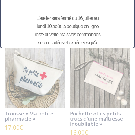
L'atelier sera fermé du 16 juillet au
Catégories :
Bois
,
Bureau / Papeterie
,
Maître(sse) - Nounou
lundi 10 août, la boutique en ligne
reste ouverte mais vos commandes
Produits similaires
seront traitées et expédiées qu'à
partir du 11 août.
Trousse « Ma petite
Pochette « Les petits
pharmacie »
trucs d’une maîtresse
inoubliable »
17,00
€
16,00
€