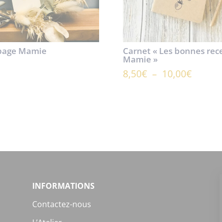
page Mamie
Carnet « Les bonnes rec
Mamie »
Plage
8,50
€
–
10,00
€
de
prix :
8,50€
à
10,00€
INFORMATIONS
Contactez-nous