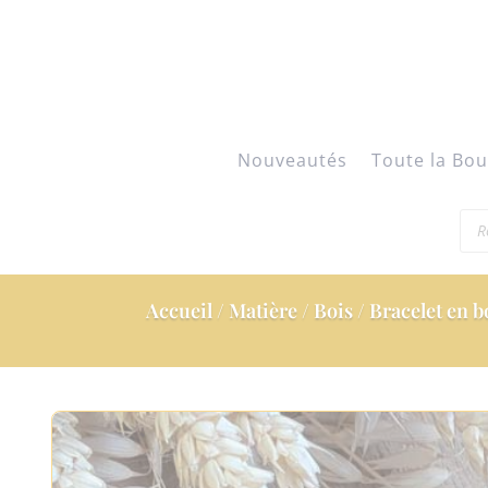
Nouveautés
Toute la Bou
Rec
de
pro
Accueil
/
Matière
/
Bois
/ Bracelet en b