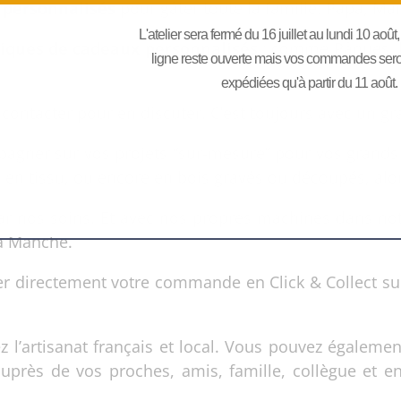
 personnalisés
pour gâter toute la famille: Papa, M
L'atelier sera fermé du 16 juillet au lundi 10 août
niques de cadeaux personnalisés
; comme Pâques, la
ligne reste ouverte mais vos commandes seront
expédiées qu'à partir du 11 août.
contacter pour en discuter. C’est toujours avec un g
pagner sur vos projets “sur-mesure” pour vos grands
en tissu, ou encore en bois gravés ou découpés, alor
r nos soins. Et avec nos propres machines dans notre
a Manche.
etirer directement votre commande en Click & Collect
ez l’artisanat français et local. Vous pouvez égaleme
auprès de vos proches, amis, famille, collègue et e