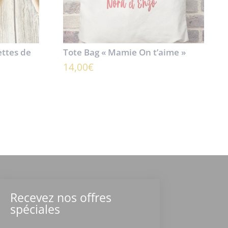
ettes de
Tote Bag « Mamie On t’aime »
14,00
€
Recevez nos offres
spéciales