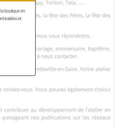
aman, Mamie, Papy, Tonton, Tata, … .
, la boutique en
 fête des Mères, la fête des Pères, la fête des
 traitées et
rand plaisir que nous vous répondrons.
 événements: mariage, anniversaire, baptême,
s n’hésitez pas à nous contacter.
 atelier de Bretteville-en-Saire. Notre atelier
 sur rendez-vous. Vous pouvez également choisir
nt contribuer au développement de l’atelier en
n partageant nos publications sur les réseaux