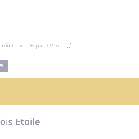
oduits
Espace Pro
🛒
ER
ois Etoile