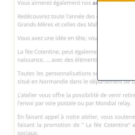
Vous aimerez également nos
autres cadeaux
Redécouvrez toute l’année des
collections u
Grands-Mères et celles des Maîtresses,…
Vous avez une idée en tête, vous pouvez nous 
La fée Cotentine, peut également vous accom
naissance, … avec des éléments de décoration 
Toutes les personnalisations sont réalisées pa
situé en Normandie dans le département de l
L’atelier vous offre la possibilité de venir r
l’envoi par voie postale ou par Mondial relay.
En faisant appel à notre atelier, vous souten
faisant la promotion de ” La fée Cotentine” 
sociaux.