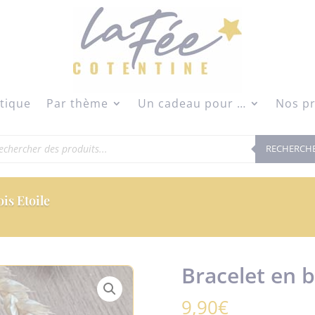
modal-check
tique
Par thème
Un cadeau pour …
Nos pr
herche
RECHERCH
duits
ois Etoile
Bracelet en b
9,90
€