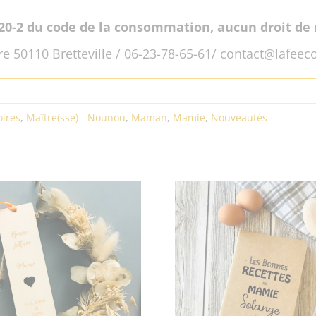
20-2 du code de la consommation, aucun droit de r
re 50110 Bretteville / 06-23-78-65-61/ contact@lafeeco
oires
,
Maître(sse) - Nounou
,
Maman
,
Mamie
,
Nouveautés