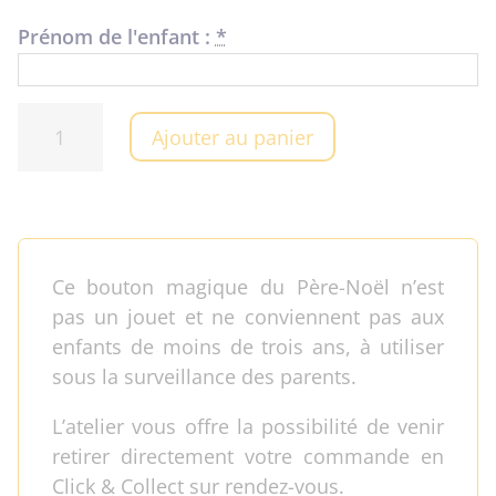
Prénom de l'enfant :
*
quantité
Ajouter au panier
de
Bouton
perdu
du
Père-
Ce bouton magique du Père-Noël n’est
Noël
pas un jouet et ne conviennent pas aux
enfants de moins de trois ans, à utiliser
sous la surveillance des parents.
L’atelier vous offre la possibilité de venir
retirer directement votre commande en
Click & Collect sur rendez-vous.