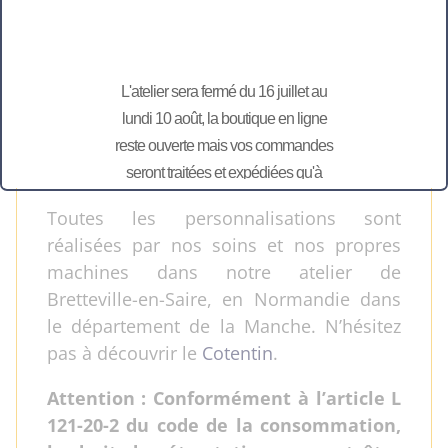
gâter toute la famille: Papa, Maman,
Mamie, Papy, Tonton, Tata, … et
redécouvrez à chaque saison ou fête
des
collections uniques de cadeaux
L'atelier sera fermé du 16 juillet au
personnalisés
; comme Pâques, la fête
lundi 10 août, la boutique en ligne
des Mères, la fête des Pères, la fête des
reste ouverte mais vos commandes
Grands-Mères et celles des Maîtresses,…
seront traitées et expédiées qu'à
partir du 11 août.
Toutes les personnalisations sont
réalisées par nos soins et nos propres
machines dans notre atelier de
Bretteville-en-Saire, en Normandie dans
le département de la Manche. N’hésitez
pas à découvrir le
Cotentin
.
Attention : Conformément à l’article L
121-20-2 du code de la consommation,