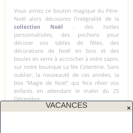
Vous aimez ce bouton magique du Père-
Noël alors découvrez l’intégralité de la
collection Noël
: des hottes
personnalisées, des pochons pour
décorer vos tables de fêtes, des
décorations de Noël en bois et des
boules en verre à accrocher à votre sapin,
sur notre boutique La fée Cotentine. Sans
oublier, la nouveauté de ces années, la
box “Magie de Noël” qui fera rêver vos
enfants en attendant le matin du 25
Décembre.
VACANCES
✕
Vous aimerez également nos
autres
cadeaux personnalisés
: pochette,
trousse, gourde, sac à goûter, … pour