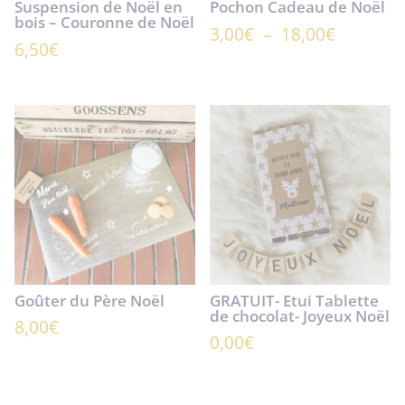
Suspension de Noël en
Pochon Cadeau de Noël
bois – Couronne de Noël
Plage
3,00
€
–
18,00
€
6,50
€
de
prix :
3,00€
à
18,00€
Goûter du Père Noël
GRATUIT- Etui Tablette
de chocolat- Joyeux Noël
8,00
€
0,00
€