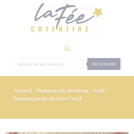
modal-check
Recherche
RECHERCHER
de
produits
Accueil
/
Moments de Bonheur
/
Noël
/
Bouton perdu du Père-Noël