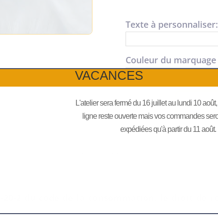
Texte à personnaliser
Couleur du marquage 
VACANCES
quantité
Ajouter
L'atelier sera fermé du 16 juillet au lundi 10 août
de
ligne reste ouverte mais vos commandes seront
Boule
expédiées qu'à partir du 11 août.
de
Noël
cation ultérieure ne sera possible.
en
verre
moi !
bleu
1-20-2 du code de la consommation, le droit de r