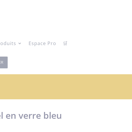
oduits
Espace Pro
🛒
ER
l en verre bleu