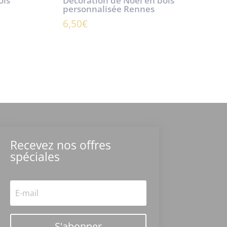
ois
Décoration de Noël en bois
personnalisée Rennes
6,50
€
Recevez nos offres
spéciales
S'abonner