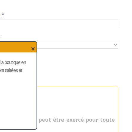
:
*
:
✕
 au panier
, la boutique en
 traitées et
étractation ne peut être exercé pour toute