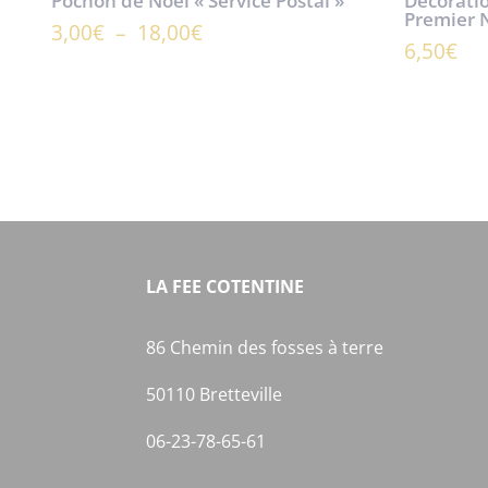
Pochon de Noël « Service Postal »
Décorati
Premier 
Plage
3,00
€
–
18,00
€
6,50
€
de
prix :
3,00€
à
18,00€
LA FEE COTENTINE
86 Chemin des fosses à terre
50110 Bretteville
06-23-78-65-61