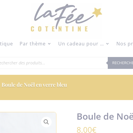
modal-check
tique
Par thème
Un cadeau pour …
Nos pr
herche
RECHERCH
duits
 Boule de Noël en verre bleu
Boule de Noë
8,00
€