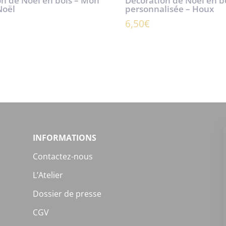
on de Noël en bois – Mon
Décoration de Noël en b
Noël
personnalisée – Houx
6,50
€
INFORMATIONS
Contactez-nous
L’Atelier
Dossier de presse
CGV